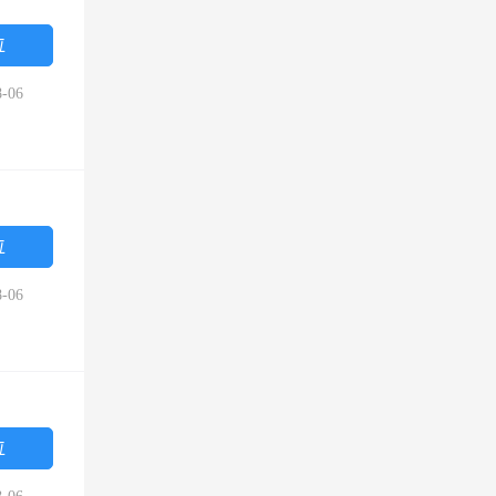
位
-06
位
-06
位