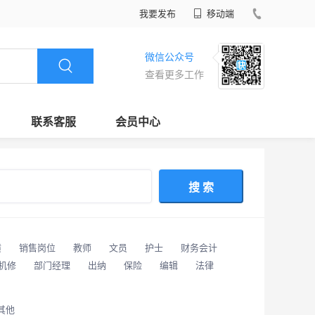
我要发布
移动端
微信公众号
查看更多工作
联系客服
会员中心
搜 索
潢
销售岗位
教师
文员
护士
财务会计
/机修
部门经理
出纳
保险
编辑
法律
其他