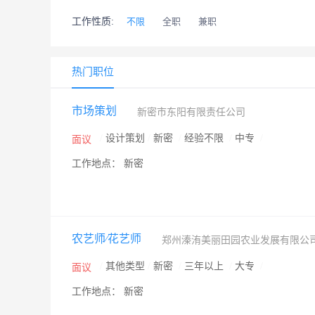
工作性质:
不限
全职
兼职
热门职位
市场策划
新密市东阳有限责任公司
/
设计策划
/
新密
/
经验不限
/
中专
/
面议
工作地点： 新密
农艺师∕花艺师
郑州溱洧美丽田园农业发展有限公
/
其他类型
/
新密
/
三年以上
/
大专
/
面议
工作地点： 新密