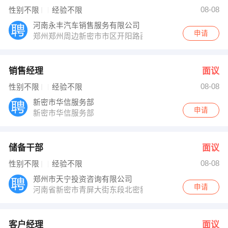
闫女士 发布 [客户经理 ] 招聘信息
08-08
性别不限
经验不限
李女士 发布 [业务员 ] 招聘信息
【河南裕正】 强势入驻
河南永丰汽车销售服务有限公司
申请
郑州郑州周边新密市市区开阳路西转盘向南500米路西
销售经理
面议
08-08
性别不限
经验不限
新密市华信服务部
申请
新密市华信服务部
储备干部
面议
08-08
性别不限
经验不限
郑州市天宁投资咨询有限公司
申请
河南省新密市青屏大街东段北密新路交叉口
客户经理
面议