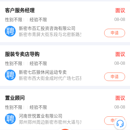
客户服务经理
面议
08-08
性别不限
经验不限
新密市百汇投资咨询有限公司
申请
新密市青屏大街东段与北密新路交叉口24排3号楼3楼（
服装专卖店导购
面议
08-08
性别不限
经验不限
新密七匹狼休闲运动专卖
申请
新密市西大街金成时代广场七匹狼时尚运动专卖
置业顾问
面议
08-08
性别不限
经验不限
河南世悦置业有限公司
申请
郑州郑州周边新密市密州大道与东大街交汇处